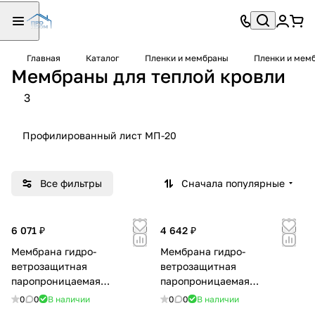
Главная
Каталог
Пленки и мембраны
Пленки и ме
Мембраны для теплой кровли
3
Профилированный лист МП-20
Все фильтры
Сначала популярные
6 071 ₽
4 642 ₽
Мембрана гидро-
Мембрана гидро-
ветрозащитная
ветрозащитная
паропроницаемая
паропроницаемая
АТМОСФЕРА M 130
АТМОСФЕРА M 90
0
0
В наличии
0
0
В наличии
(1,5х46,66м)
(1,5х46,66м)